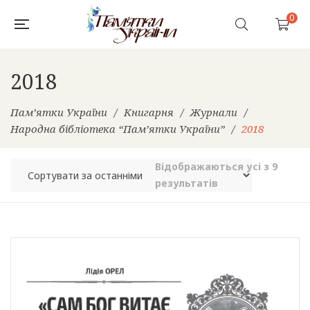
0
2018
Пам’ятки України
/
Книгарня
/
Журнали
/
Народна бібліотека “Пам’ятки України”
/
2018
Відображаються усі з 9
Sorted
результатів
by
latest