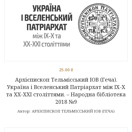
25.00
₴
Архієпископ Тельмісський ІОВ (Геча).
Україна і Вселенський Патріархат між IX-X
та XX-XXI століттями. – Народна бібліотека
2018 №9
Автор:
АРХІЄПИСКОП ТЕЛЬМІССЬКИЙ ІОВ (ГЕЧА)