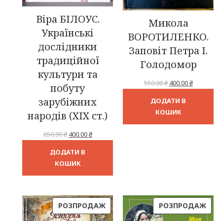
Віра БІЛОУС.
Микола
Українські
ВОРОТИЛЕНКО.
дослідники
Заповіт Петра І.
традиційної
Голодомор
культури та
Оригінальна
Поточна
550.00
₴
400.00
₴
побуту
ціна:
ціна:
зарубіжних
ДОДАТИ В
550.00 ₴.
400.00 ₴.
КОШИК
народів (XIX ст.)
Оригінальна
Поточна
650.00
₴
400.00
₴
ціна:
ціна:
ДОДАТИ В
650.00 ₴.
400.00 ₴.
КОШИК
ТОВАР
ТОВ
РОЗПРОДАЖ
РОЗПРОДАЖ
ЗІ
ЗІ