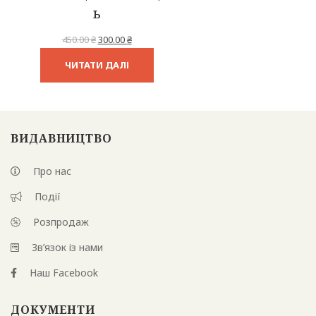
ь
Оригінальна
Поточна
450.00
₴
300.00
₴
ціна:
ціна:
ЧИТАТИ ДАЛІ
450.00 ₴.
300.00 ₴.
ВИДАВНИЦТВО
Про нас
Події
Розпродаж
Зв’язок із нами
Наш Facebook
ДОКУМЕНТИ