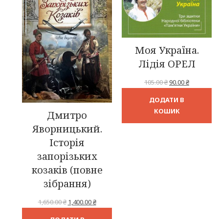
ЗНИЖКОЮ
ЗН
Моя Україна.
Лідія ОРЕЛ
Оригінальна
Поточна
105.00
₴
90.00
₴
ціна:
ціна:
ДОДАТИ В
105.00 ₴.
90.00 ₴.
КОШИК
Дмитро
Яворницький.
Історія
запорізьких
козаків (повне
зібрання)
Оригінальна
Поточна
1,650.00
₴
1,400.00
₴
ціна:
ціна: