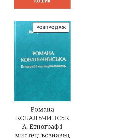
КОШИК
ТОВАР
РОЗПРОДАЖ
ЗІ
ЗНИЖКОЮ
Романа
КОБАЛЬЧИНСЬК
А. Етнограф і
мистецтвознавец