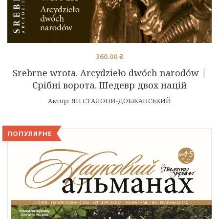
360.00
₴
Srebrne wrota. Arcydzieło dwóch narodów |
Cрібні ворота. Шедевр двох націй
Автор:
ЯН СТАЛОНИ-ДОБЖАНСЬКИЙ
ПОПУЛЯРНЕ