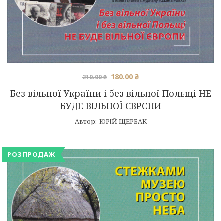
Оригінальна
Поточна
180.00
₴
210.00
₴
ціна:
ціна:
Без вільної України і без вільної Польщі НЕ
210.00 ₴.
180.00 ₴.
БУДЕ ВІЛЬНОЇ ЄВРОПИ
Автор:
ЮРІЙ ЩЕРБАК
РОЗПРОДАЖ