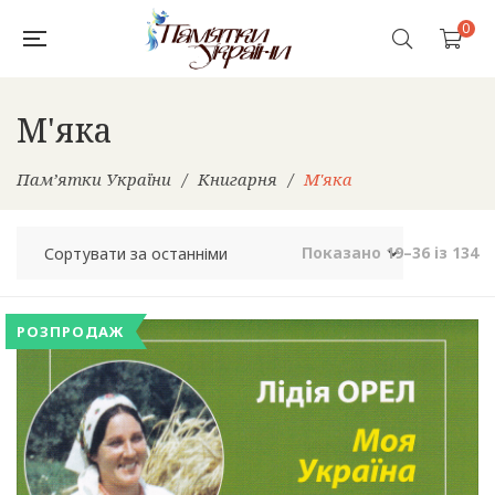
0
М'яка
Пам’ятки України
/
Книгарня
/
М'яка
So
Показано 19–36 із 134
b
la
РОЗПРОДАЖ