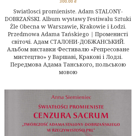
300.00
₴
Swiatlosci promieniste. Adam STALONY-
DOBRZAŃSKI. Album wystawy Festiwalu Sztuki
Żle Obecna w Warszawie, Krakowie i Łodzi.
Przedmowa Adama Tańskiego | Променисті
світочі. Адам СТАЛОНИ-ДОБЖАНСЬКИЙ.
Альбом виставки Фестивалю «Репресоване
мистецтво» у Варшаві, Кракові і Лодзі.
Передмова Адама Танського, польською
мовою