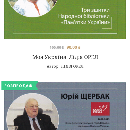
Оригінальна
Поточна
90.00
₴
105.00
₴
ціна:
ціна:
Моя Україна. Лідія ОРЕЛ
105.00 ₴.
90.00 ₴.
Автор:
ЛІДІЯ ОРЕЛ
РОЗПРОДАЖ