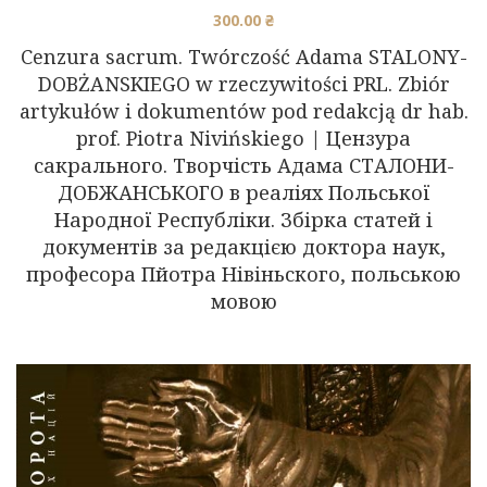
300.00
₴
Cenzura sacrum. Twórczość Adama STALONY-
DOBŻANSKIEGO w rzeczywitości PRL. Zbiór
artykułów i dokumentów pod redakcją dr hab.
prof. Piotra Nivińskiego | Цензура
сакрального. Творчість Адама СТАЛОНИ-
ДОБЖАНСЬКОГО в реаліях Польської
Народної Республіки. Збірка статей і
документів за редакцією доктора наук,
професора Пйотра Нівіньского, польською
мовою