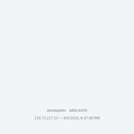
захищено
adm.tools
216.73.217.23 —
8/6/2026, 8:47:00 PM