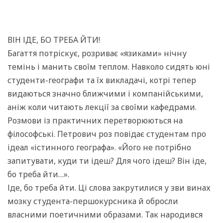
ВІН ІДЕ, БО ТРЕБА ЙТИ!
Багаття потріскує, розриває «язиками» нічну
темінь і манить своїм теплом. Навколо сидять юні
студенти-географи та їх викладачі, котрі тепер
видаються значно ближчими і компанійськими,
аніж коли чита­ють лекції за своїми кафедрами.
Розмови із практич­них перетворюються на
філософські. Петрович роз­ повідає студентам про
ідеал «істинного географа». «Його не потрібно
запитувати, куди ти ідеш? Для чого ідеш? Він іде,
бо треба йти…».
Іде, бо треба йти. Ці слова закрутилися у зви­ винах
мозку студента-першокурсника й обросли
власними поетичними образами. Так народився