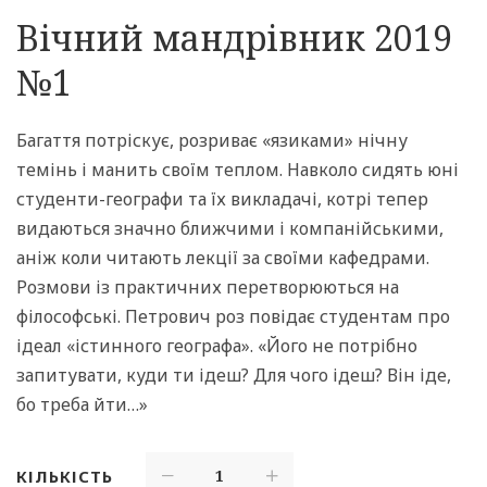
Вічний мандрівник 2019
№1
Багаття потріскує, розриває «язиками» нічну
темінь і манить своїм теплом. Навколо сидять юні
студенти-географи та їх викладачі, котрі тепер
видаються значно ближчими і компанійськими,
аніж коли чита­ють лекції за своїми кафедрами.
Розмови із практич­них перетворюються на
філософські. Петрович роз­ повідає студентам про
ідеал «істинного географа». «Його не потрібно
запитувати, куди ти ідеш? Для чого ідеш? Він іде,
бо треба йти…»
КІЛЬКІСТЬ