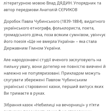
літературною мовою Влад ДЯДИН. Упорядник та
автор передмови Анатолій СЄРИКОВ
Доробок Павла Чубинського (1839-1884), видатного
українського етнографа, фольклориста, поета,
громадського діяча, поза всяким сумнівом, увінчує
його поезія «Ще не вмерла Україна» – яка стала
Державним Гімном України.
Але народознавчі студії вченого заслуговують на
пильну увагу, вони дотепер не повністю вивчені й
належно не популяризовані. Прикладом можуть
слугувати збережені Павлом Чубинським
українські старовинні казки, перший випуск яких
Ви тримаєте в руках.
Зібрання казок «Небилиці на вечорниці» у п’яти