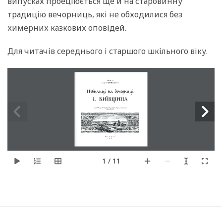
випусках проеціюється ще й на старовинну
традицію вечорниць, які не обходилися без
химерних казкових оповідей.
Для читачів середнього і старшого шкільного віку.
Записав
Павло ЧУБИНСЬКИЙ 
Небилиці
на
вечорниці
I. 
КИЇВЩИНА
Казки ХІХ сторіччя переказав сучасною літературною мовою 
Влад ДЯДИН 
Київ – Варшава
2025
1 / 11