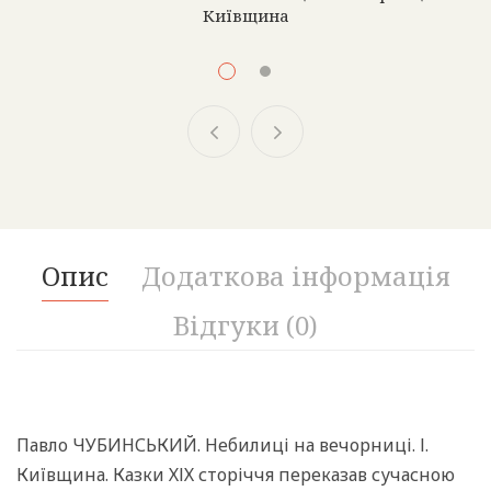
Київщина
450.00
₴
Леопольд Ященко і його славетний хор «Гомін» –
велична епоха відродження традиційного
національного співу
Опис
Додаткова інформація
Відгуки (0)
Павло ЧУБИНСЬКИЙ. Небилиці на вечорниці. І.
Київщина. Казки ХІХ сторіччя переказав сучасною