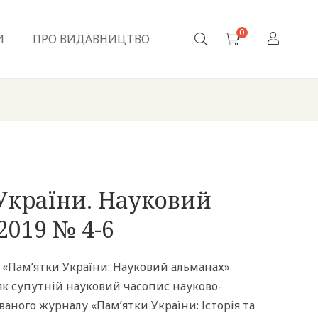
0
И
ПРО ВИДАВНИЦТВО
України. Науковий
2019 № 4-6
«Пам’ятки України: Науковий альманах»
як супутній науковий часопис науково-
аного журналу «Пам’ятки України: Історія та