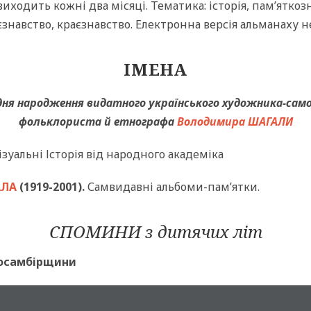
виходить кожні два місяці. Тематика: історія, пам’яткоз
єзнавство, краєзнавство. Електронна версія альманаху 
ІМЕНА
дня народження видатного українського художника-само
фольклориста й етнографа
Володимира ШАГАЛИ
ізуальні Історія від народного академіка
АЛА
(1919-2001).
Самвидавні альбоми-пам’ятки.
СПОМИНИ з дитячих літ
росамбірщини