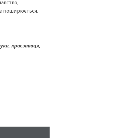
навство,
не поширюється.
ука, краєзнавця,