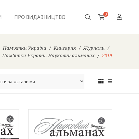
0
И
ПРО ВИДАВНИЦТВО
Пам’ятки України
/
Книгарня
/
Журнали
/
Пам’ятки України. Науковий альманах
/
2019