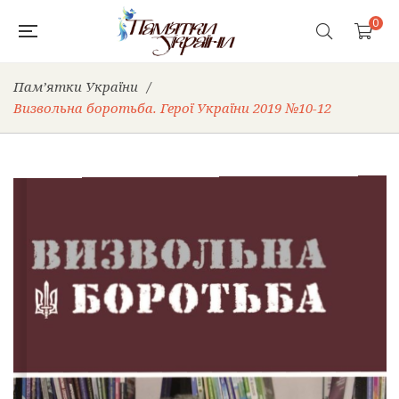
0
Пам’ятки України
/
Визвольна боротьба. Герої України 2019 №10-12