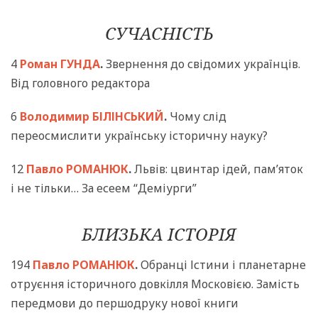
СУЧАСНІСТЬ
4
Роман ГУНДА
.
Звернення до свідомих українців.
Від головного редактора
6
Володимир БІЛІНСЬКИЙ
.
Чому слід
переосмислити українську історичну науку?
12
Павло РОМАНЮК
.
Львів: цвинтар ідей, пам’яток
і не тільки… За есеем “Деміурги”
БЛИЗЬКА ІСТОРІЯ
194
Павло РОМАНЮК
.
Обранці Істини і планетарне
отруєння історичного довкілля Московією. Замість
передмови до першодруку нової книги