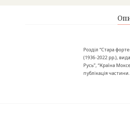
Оп
Розділ “Стара форте
(1936-2022 рр.), ви
Русь”, “Країна Мокс
публікація частини.