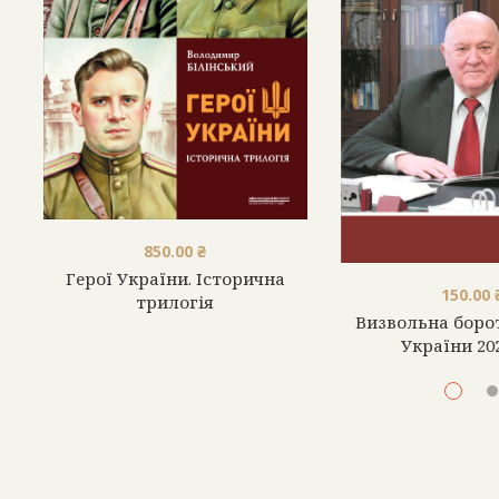
850.00
₴
Герої України. Історична
150.00
трилогія
Визвольна борот
України 20