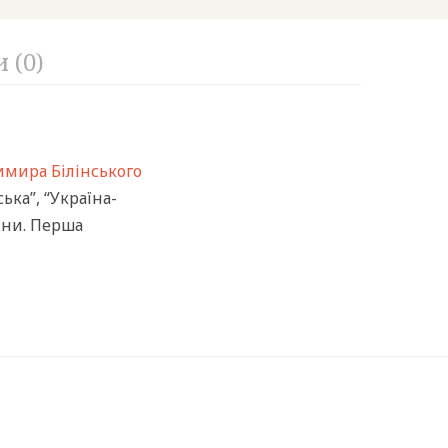
 (0)
мира Білінського
ька”, “Україна-
ійни. Перша