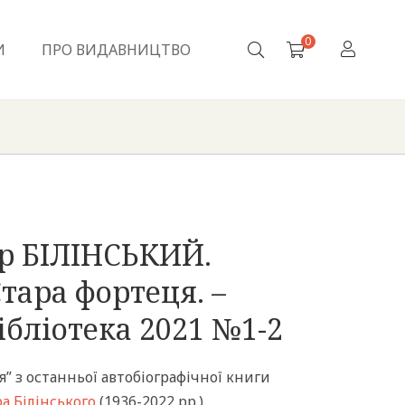
0
И
ПРО ВИДАВНИЦТВО
р БІЛІНСЬКИЙ.
тара фортеця. –
ібліотека 2021 №1-2
я” з останньої автобіографічної книги
 Білінського
(1936-2022 рр.).