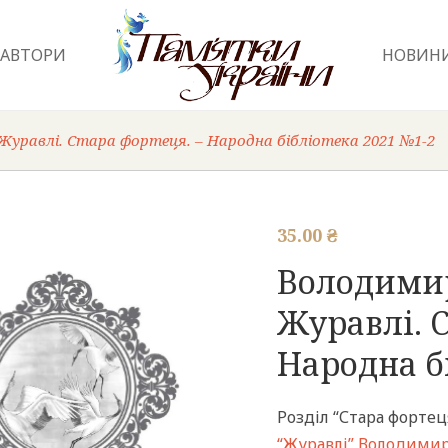
АВТОРИ
НОВИН
уравлі. Стара фортеця. – Народна бібліотека 2021 №1-2
35.00
₴
Володими
Журавлі. С
Народна б
Розділ “Стара фортец
“Журавлі”
Володимира