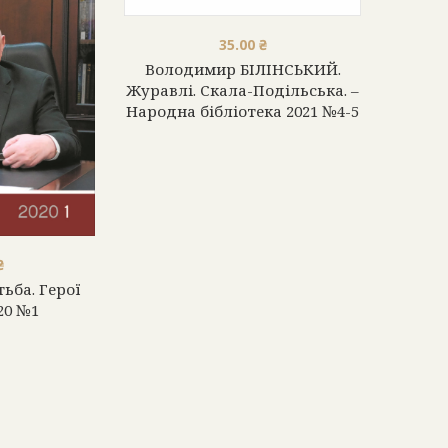
35.00
₴
Володимир БІЛІНСЬКИЙ.
Вол
Журавлі. Скала-Подільська. –
Журав
Народна бібліотека 2021 №4-5
Народ
₴
ьба. Герої
20 №1