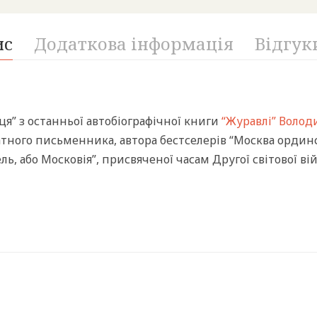
ис
Додаткова інформація
Відгуки
ця” з останньої автобіографічної книги
“Журавлі”
Володи
датного письменника, автора бестселерів “Москва ординс
ель, або Московія”, присвяченої часам Другої світової в