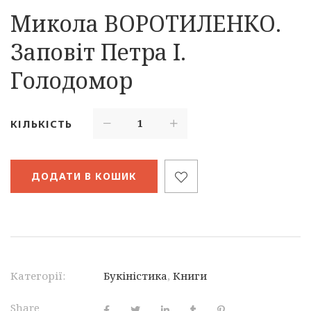
ціна:
ціна:
Микола ВОРОТИЛЕНКО.
550.00 ₴.
400.00 ₴.
Заповіт Петра І.
Голодомор
КІЛЬКІСТЬ
ДОДАТИ В КОШИК
Категорії:
Букіністика
,
Книги
Share